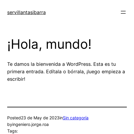
Skip
to
servillantasibarra
content
¡Hola, mundo!
Te damos la bienvenida a WordPress. Esta es tu
primera entrada. Edítala o bórrala, ¡luego empieza a
escribir!
Posted
23 de May de 2023
in
Sin categoría
by
ingeniero.jorge.roa
Tags: